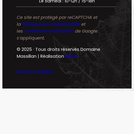
Le samedi : 10-12h / 15-18h
Ce site est protégé par reCAPTCHA et
la
Politique de confidentialité
et
les
Conditions d’utilisation
de Google
s’appliquent.
© 2025 · Tous droits réservés Domaine
Massillan | Réalisation
Ellusie
Mentions légales