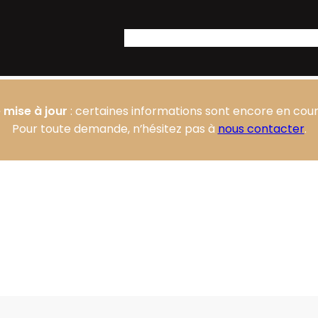
Accueil
Notre Domaine
Nos produit
 mise à jour
: certaines informations sont encore en cours
Pour toute demande, n’hésitez pas à
nous contacter
.