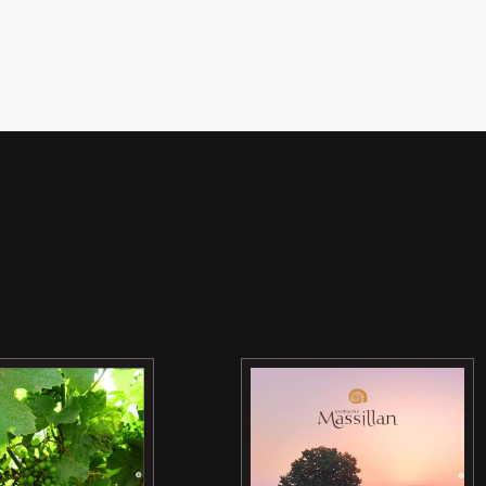
dans le temps Découvrez au caveau
nos offres de Noël valables jusqu’au
31 janvier…