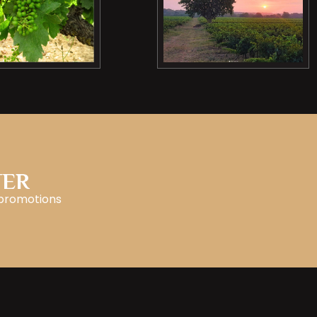
TER
 promotions