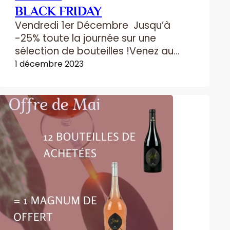
BLACK FRIDAY
Vendredi 1er Décembre Jusqu’à
-25% toute la journée sur une
sélection de bouteilles !Venez au
Caveau pour profiter de cette offre
1 décembre 2023
unique (Offre valable uniquement
au caveau du Domaine)