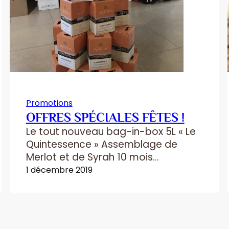
Promotions
OFFRES SPÉCIALES FÊTES !
Le tout nouveau bag-in-box 5L « Le
Quintessence » Assemblage de
Merlot et de Syrah 10 mois
d’élevage en fût de chêne Le coffret
1 décembre 2019
« Le Nautile dans tous ses états » 6
bouteilles de la cuvée
emblématique année après année
Dégustation verticale = voyage