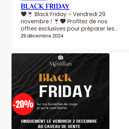
BLACK FRIDAY
Black Friday – Vendredi 29
novembre !
Profitez de nos
offres exclusives pour préparer les
fêtes de fin d’année avec élégance !
29 décembre 2024
Jusqu’à 25% de remise sur une
sélection de rouges et rosés :
-25% sur une sélection de nos
meilleurs bouteilles
-10% sur les
Bib’s C’est l’occasion parfaite pour…