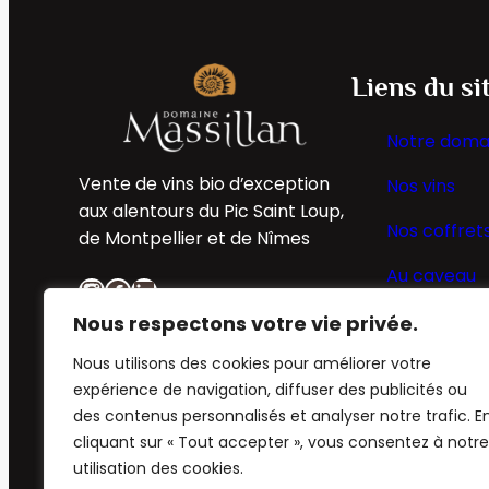
Liens du si
Notre doma
Vente de vins bio d’exception
Nos vins
aux alentours du Pic Saint Loup,
Nos coffret
de Montpellier et de Nîmes
Au caveau
Instagram
Facebook
LinkedIn
Nous respectons votre vie privée.
Nous utilisons des cookies pour améliorer votre
expérience de navigation, diffuser des publicités ou
des contenus personnalisés et analyser notre trafic. E
cliquant sur « Tout accepter », vous consentez à notre
utilisation des cookies.
Ce site est protégé par reCAPTCHA et la
Politi