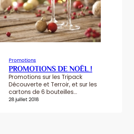
Promotions
PROMOTIONS DE NOËL !
Promotions sur les Tripack
Découverte et Terroir, et sur les
cartons de 6 bouteilles
(Chardonnay, rosé Entre 2 Eaux et
28 juillet 2018
Nautile 2011). Offres valables
jusqu’au 31 janvier 2019.