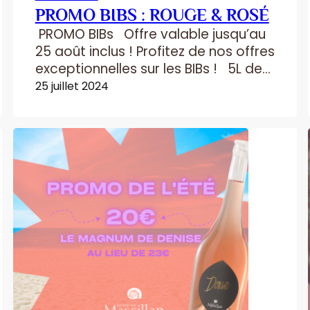
PROMO BIBS : ROUGE & ROSÉ
PROMO BIBs Offre valable jusqu’au
25 août inclus ! Profitez de nos offres
exceptionnelles sur les BIBs ! 5L de
vin rouge ou rosé à 15€ au lieu de
25 juillet 2024
17€ ! 10L de vin rouge ou rosé à 28€
au lieu de 32€ ! Nous vous
attendons au caveau, du lundi au
vendredi de 10h-12h…