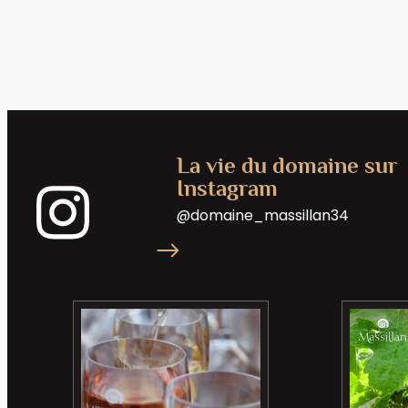
La vie du domaine sur
Instagram
@domaine_massillan34