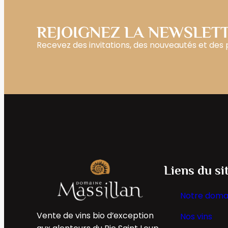
REJOIGNEZ LA NEWSLET
Recevez des invitations, des nouveautés et des
Liens du si
Notre doma
Vente de vins bio d’exception
Nos vins