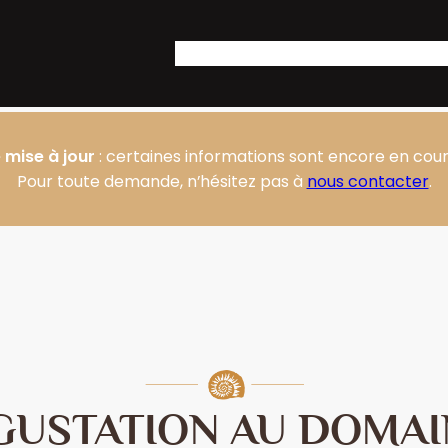
Accueil
Notre Domaine
Nos produit
 mise à jour
: certaines informations sont encore en cours
Pour toute demande, n’hésitez pas à
nous contacter
.
GUSTATION AU DOMAI