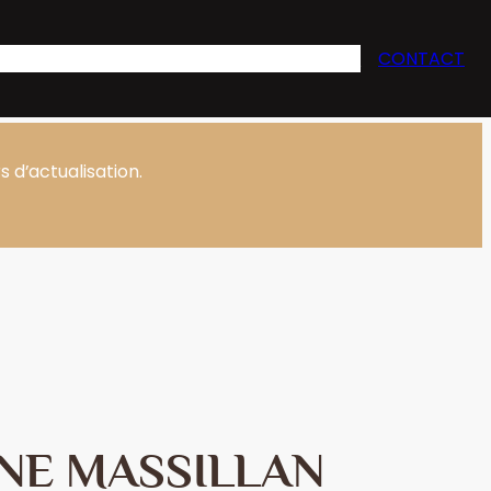
s
Oenotourisme
Évènementiel
Actualités
CONTACT
 d’actualisation.
NE MASSILLAN