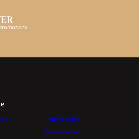
TER
 promotions
te
ine
Oenotourisme
Événementiel