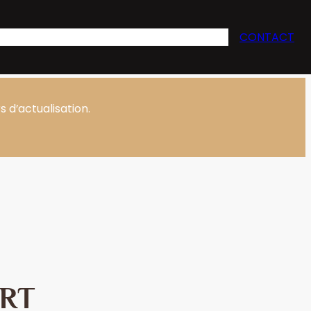
s
Oenotourisme
Évènementiel
Actualités
CONTACT
 d’actualisation.
RT