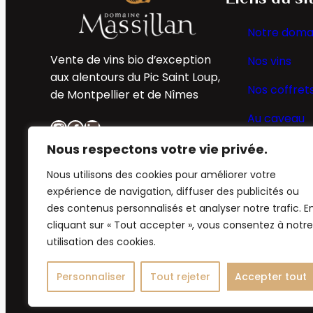
Notre doma
Vente de vins bio d’exception
Nos vins
aux alentours du Pic Saint Loup,
Nos coffret
de Montpellier et de Nîmes
Au caveau
Instagram
Facebook
LinkedIn
Nous respectons votre vie privée.
Nous utilisons des cookies pour améliorer votre
expérience de navigation, diffuser des publicités ou
des contenus personnalisés et analyser notre trafic. E
cliquant sur « Tout accepter », vous consentez à notre
utilisation des cookies.
Ce site est protégé par reCAPTCHA et la
Politi
Personnaliser
Tout rejeter
Accepter tout
© 2025 · Tous droits réservés Domaine Massillan 