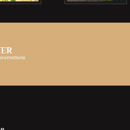
TER
 promotions
te