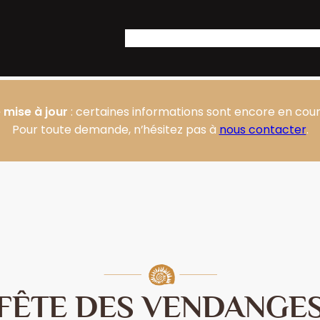
Accueil
Notre Domaine
Nos produit
 mise à jour
: certaines informations sont encore en cours
Pour toute demande, n’hésitez pas à
nous contacter
.
FÊTE DES VENDANGE