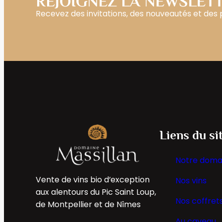
REJOIGNEZ LA NEWSLET
Recevez des invitations, des nouveautés et des
Liens du si
Notre doma
Vente de vins bio d’exception
Nos vins
aux alentours du Pic Saint Loup,
Nos coffret
de Montpellier et de Nîmes
Au caveau