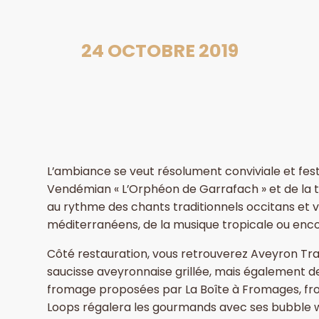
24 OCTOBRE 2019
L’ambiance se veut résolument conviviale et fes
Vendémian « L’Orphéon de Garrafach » et de la tr
au rythme des chants traditionnels occitans et v
méditerranéens, de la musique tropicale ou enco
Côté restauration, vous retrouverez Aveyron Trait
saucisse aveyronnaise grillée, mais également d
fromage proposées par La Boîte à Fromages, fro
Loops régalera les gourmands avec ses bubble wa